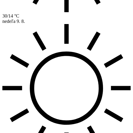
30/14 °C
nedeľa
9. 8.