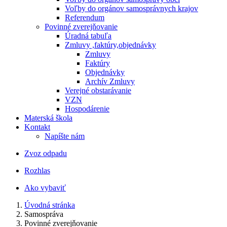
Voľby do orgánov samosprávnych krajov
Referendum
Povinné zverejňovanie
Úradná tabuľa
Zmluvy ,faktúry,objednávky
Zmluvy
Faktúry
Objednávky
Archív Zmluvy
Verejné obstarávanie
VZN
Hospodárenie
Materská škola
Kontakt
Napíšte nám
Zvoz odpadu
Rozhlas
Ako vybaviť
Úvodná stránka
Samospráva
Povinné zverejňovanie