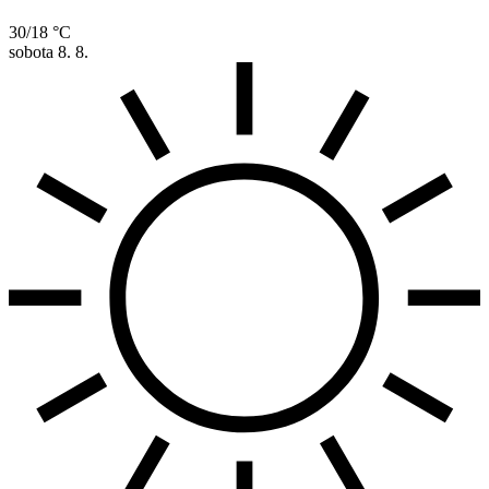
30/18 °C
sobota
8. 8.