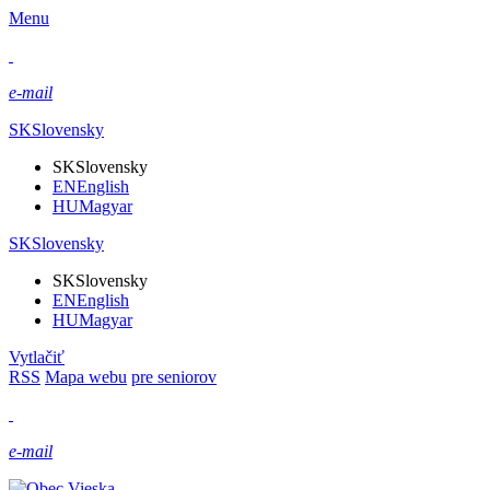
Menu
e-mail
SK
Slovensky
SK
Slovensky
EN
English
HU
Magyar
SK
Slovensky
SK
Slovensky
EN
English
HU
Magyar
Vytlačiť
RSS
Mapa webu
pre seniorov
e-mail