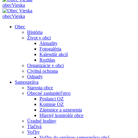
obec
Vieska
obec
Vieska
Obec
História
Život v obci
Aktuality
Fotogaléria
Kalendár akcií
Rozhlas
Organizácie v obci
Civilná ochrana
Odpady
Samospráva
Starosta obce
Obecné zastupiteľstvo
Poslanci OZ
Komisie OZ
Zápisnice a uznesenia
Hlavný kontrolór obce
Úradné hodiny
Tlačivá
Voľby
Voľby do orgánov samosprávy obcí