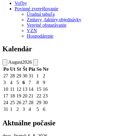
Voľby
Povinné zverejňovanie
Úradná tabuľa
Zmluvy ,faktúry,objednávky
Verejné obstarávanie
VZN
Hospodárenie
Kalendár
August
2026
Po
Ut
St
Št
Pia
So
Ne
27
28
29
30
31
1
2
3
4
5
6
7
8
9
10
11
12
13
14
15
16
17
18
19
20
21
22
23
24
25
26
27
28
29
30
31
1
2
3
4
5
6
Aktuálne počasie
dnes, štvrtok 6. 8. 2026