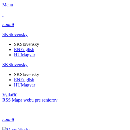
Menu
e-mail
SK
Slovensky
SK
Slovensky
EN
English
HU
Magyar
SK
Slovensky
SK
Slovensky
EN
English
HU
Magyar
Vytlačiť
RSS
Mapa webu
pre seniorov
e-mail