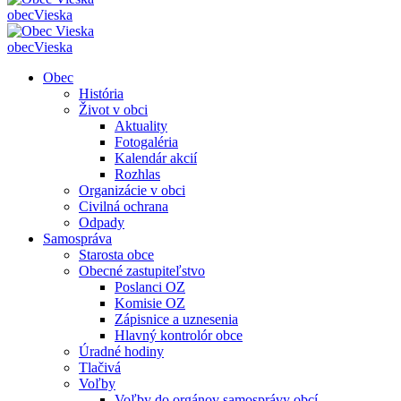
obec
Vieska
obec
Vieska
Obec
História
Život v obci
Aktuality
Fotogaléria
Kalendár akcií
Rozhlas
Organizácie v obci
Civilná ochrana
Odpady
Samospráva
Starosta obce
Obecné zastupiteľstvo
Poslanci OZ
Komisie OZ
Zápisnice a uznesenia
Hlavný kontrolór obce
Úradné hodiny
Tlačivá
Voľby
Voľby do orgánov samosprávy obcí