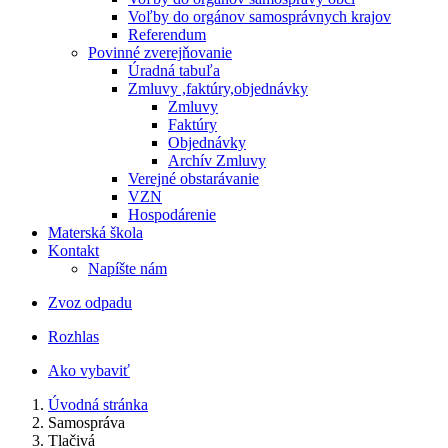
Voľby do orgánov samosprávnych krajov
Referendum
Povinné zverejňovanie
Úradná tabuľa
Zmluvy ,faktúry,objednávky
Zmluvy
Faktúry
Objednávky
Archív Zmluvy
Verejné obstarávanie
VZN
Hospodárenie
Materská škola
Kontakt
Napíšte nám
Zvoz odpadu
Rozhlas
Ako vybaviť
Úvodná stránka
Samospráva
Tlačivá