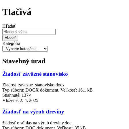
Tlačivá
Hľadať
Hľadať
Kategória
Stavebný úrad
Žiadosť záväzné stanovisko
Ziadost_zavazne_stanovisko.docx
Typ súboru: DOCX dokument, Veľkosť: 16,1 kB
Stiahnuté: 137×
Vložené:
2. 4. 2025
Žiadosť na výrub dreviny
žiadosť o súhlas na výrub dreviny.doc
Typ súboru: DOC dokument, Veľkosť: 35 kB