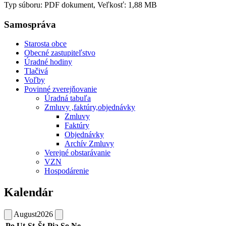
Typ súboru: PDF dokument, Veľkosť: 1,88 MB
Samospráva
Starosta obce
Obecné zastupiteľstvo
Úradné hodiny
Tlačivá
Voľby
Povinné zverejňovanie
Úradná tabuľa
Zmluvy ,faktúry,objednávky
Zmluvy
Faktúry
Objednávky
Archív Zmluvy
Verejné obstarávanie
VZN
Hospodárenie
Kalendár
August
2026
Po
Ut
St
Št
Pia
So
Ne