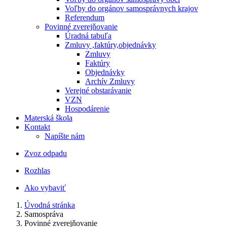
Voľby do orgánov samosprávnych krajov
Referendum
Povinné zverejňovanie
Úradná tabuľa
Zmluvy ,faktúry,objednávky
Zmluvy
Faktúry
Objednávky
Archív Zmluvy
Verejné obstarávanie
VZN
Hospodárenie
Materská škola
Kontakt
Napíšte nám
Zvoz odpadu
Rozhlas
Ako vybaviť
Úvodná stránka
Samospráva
Povinné zverejňovanie