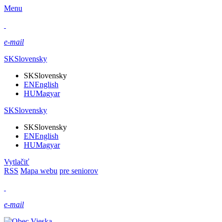
Menu
e-mail
SK
Slovensky
SK
Slovensky
EN
English
HU
Magyar
SK
Slovensky
SK
Slovensky
EN
English
HU
Magyar
Vytlačiť
RSS
Mapa webu
pre seniorov
e-mail