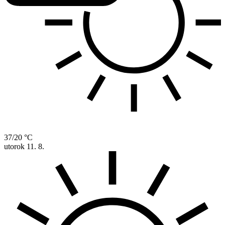
37/20 °C
utorok
11. 8.