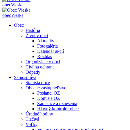
obec
Vieska
obec
Vieska
Obec
História
Život v obci
Aktuality
Fotogaléria
Kalendár akcií
Rozhlas
Organizácie v obci
Civilná ochrana
Odpady
Samospráva
Starosta obce
Obecné zastupiteľstvo
Poslanci OZ
Komisie OZ
Zápisnice a uznesenia
Hlavný kontrolór obce
Úradné hodiny
Tlačivá
Voľby
Voľby do orgánov samosprávy obcí