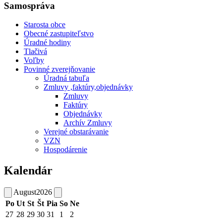
Samospráva
Starosta obce
Obecné zastupiteľstvo
Úradné hodiny
Tlačivá
Voľby
Povinné zverejňovanie
Úradná tabuľa
Zmluvy ,faktúry,objednávky
Zmluvy
Faktúry
Objednávky
Archív Zmluvy
Verejné obstarávanie
VZN
Hospodárenie
Kalendár
August
2026
Po
Ut
St
Št
Pia
So
Ne
27
28
29
30
31
1
2