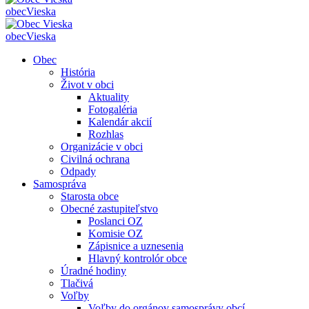
obec
Vieska
obec
Vieska
Obec
História
Život v obci
Aktuality
Fotogaléria
Kalendár akcií
Rozhlas
Organizácie v obci
Civilná ochrana
Odpady
Samospráva
Starosta obce
Obecné zastupiteľstvo
Poslanci OZ
Komisie OZ
Zápisnice a uznesenia
Hlavný kontrolór obce
Úradné hodiny
Tlačivá
Voľby
Voľby do orgánov samosprávy obcí