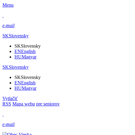
Menu
e-mail
SK
Slovensky
SK
Slovensky
EN
English
HU
Magyar
SK
Slovensky
SK
Slovensky
EN
English
HU
Magyar
Vytlačiť
RSS
Mapa webu
pre seniorov
e-mail