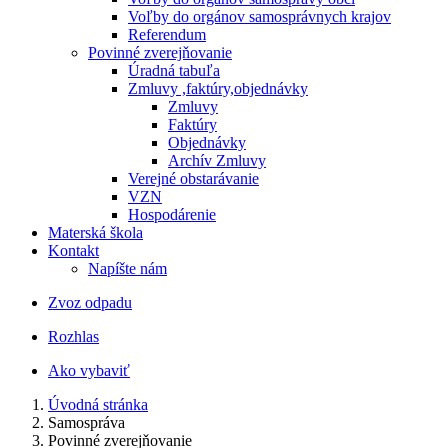
Voľby do orgánov samosprávnych krajov
Referendum
Povinné zverejňovanie
Úradná tabuľa
Zmluvy ,faktúry,objednávky
Zmluvy
Faktúry
Objednávky
Archív Zmluvy
Verejné obstarávanie
VZN
Hospodárenie
Materská škola
Kontakt
Napíšte nám
Zvoz odpadu
Rozhlas
Ako vybaviť
Úvodná stránka
Samospráva
Povinné zverejňovanie