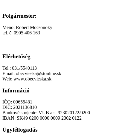
Polgármester:
Meno: Robert Mocsonoky
tel. č. 0905 406 163
Elérhetőség
Tel.: 031/5540113
Email: obecvieska@stonline.sk
Web: www.obecvieska.sk
Információ
IČO: 00655481
DIČ: 2021136810
Bankové spojenie: VÚB a.s. 923020122/0200
IBAN: SK49 0200 0000 0009 2302 0122
Ügyfélfogadás