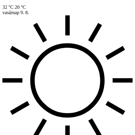
32 °C
20 °C
vasárnap
9. 8.