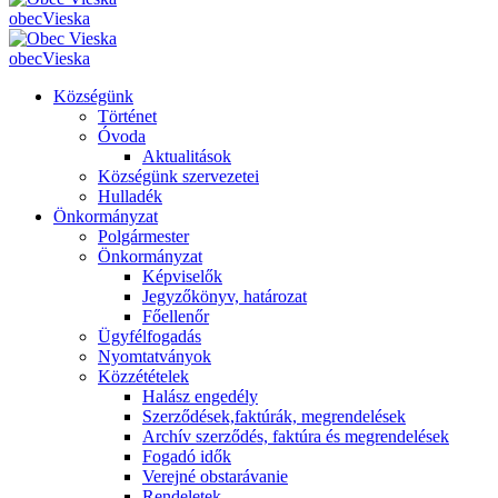
obec
Vieska
obec
Vieska
Községünk
Történet
Óvoda
Aktualitások
Községünk szervezetei
Hulladék
Önkormányzat
Polgármester
Önkormányzat
Képviselők
Jegyzőkönyv, határozat
Főellenőr
Ügyfélfogadás
Nyomtatványok
Közzétételek
Halász engedély
Szerződések,faktúrák, megrendelések
Archív szerződés, faktúra és megrendelések
Fogadó idők
Verejné obstarávanie
Rendeletek