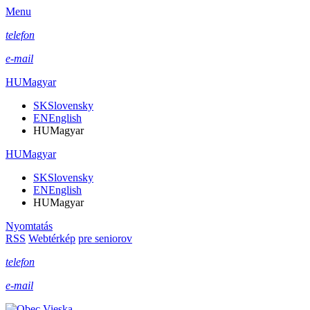
Menu
telefon
e-mail
HU
Magyar
SK
Slovensky
EN
English
HU
Magyar
HU
Magyar
SK
Slovensky
EN
English
HU
Magyar
Nyomtatás
RSS
Webtérkép
pre seniorov
telefon
e-mail