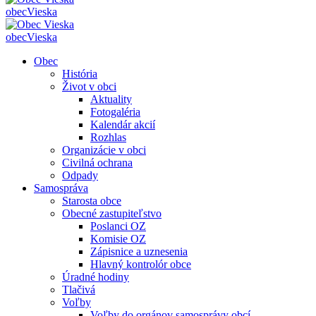
obec
Vieska
obec
Vieska
Obec
História
Život v obci
Aktuality
Fotogaléria
Kalendár akcií
Rozhlas
Organizácie v obci
Civilná ochrana
Odpady
Samospráva
Starosta obce
Obecné zastupiteľstvo
Poslanci OZ
Komisie OZ
Zápisnice a uznesenia
Hlavný kontrolór obce
Úradné hodiny
Tlačivá
Voľby
Voľby do orgánov samosprávy obcí