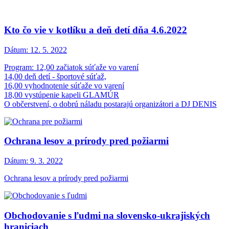
Kto čo vie v kotlíku a deň detí dňa 4.6.2022
Dátum:
12. 5. 2022
Program: 12,00 začiatok súťaže vo varení
14,00 deň detí - športové súťaž,
16,00 vyhodnotenie súťaže vo varení
18,00 vystúpenie kapeli GLAMÚR
O občerstvení, o dobrú náladu postarajú organizátori a DJ DENIS
Ochrana lesov a prírody pred požiarmi
Dátum:
9. 3. 2022
Ochrana lesov a prírody pred požiarmi
Obchodovanie s ľudmi na slovensko-ukrajiských
hraniciach