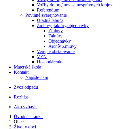
Voľby do orgánov samosprávnych krajov
Referendum
Povinné zverejňovanie
Úradná tabuľa
Zmluvy ,faktúry,objednávky
Zmluvy
Faktúry
Objednávky
Archív Zmluvy
Verejné obstarávanie
VZN
Hospodárenie
Materská škola
Kontakt
Napíšte nám
Zvoz odpadu
Rozhlas
Ako vybaviť
Úvodná stránka
Obec
Život v obci