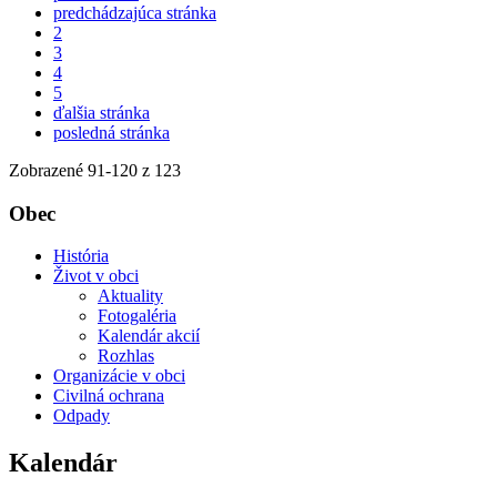
predchádzajúca stránka
2
3
4
5
ďalšia stránka
posledná stránka
Zobrazené
91
-
120
z 123
Obec
História
Život v obci
Aktuality
Fotogaléria
Kalendár akcií
Rozhlas
Organizácie v obci
Civilná ochrana
Odpady
Kalendár