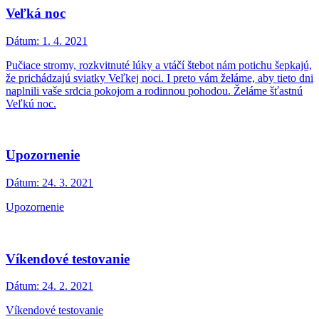
Veľká noc
Dátum:
1. 4. 2021
Pučiace stromy, rozkvitnuté lúky a vtáčí štebot nám potichu šepkajú,
že prichádzajú sviatky Veľkej noci. I preto vám želáme, aby tieto dni
naplnili vaše srdcia pokojom a rodinnou pohodou. Želáme šťastnú
Veľkú noc.
Upozornenie
Dátum:
24. 3. 2021
Upozornenie
Víkendové testovanie
Dátum:
24. 2. 2021
Víkendové testovanie