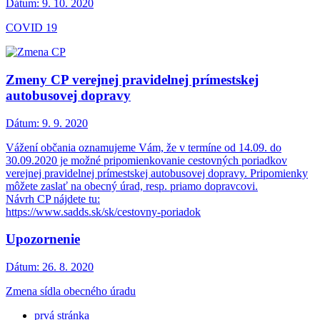
Dátum:
9. 10. 2020
COVID 19
Zmeny CP verejnej pravidelnej prímestskej
autobusovej dopravy
Dátum:
9. 9. 2020
Vážení občania oznamujeme Vám, že v termíne od 14.09. do
30.09.2020 je možné pripomienkovanie cestovných poriadkov
verejnej pravidelnej prímestskej autobusovej dopravy. Pripomienky
môžete zaslať na obecný úrad, resp. priamo dopravcovi.
Návrh CP nájdete tu:
https://www.sadds.sk/sk/cestovny-poriadok
Upozornenie
Dátum:
26. 8. 2020
Zmena sídla obecného úradu
prvá stránka