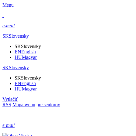
Menu
e-mail
SK
Slovensky
SK
Slovensky
EN
English
HU
Magyar
SK
Slovensky
SK
Slovensky
EN
English
HU
Magyar
Vytlačiť
RSS
Mapa webu
pre seniorov
e-mail