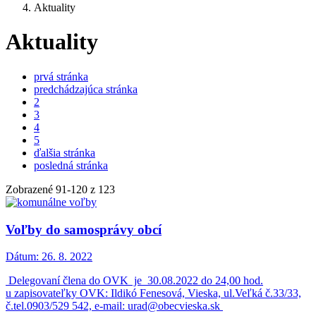
Aktuality
Aktuality
prvá stránka
predchádzajúca stránka
2
3
4
5
ďalšia stránka
posledná stránka
Zobrazené
91
-
120
z 123
Voľby do samosprávy obcí
Dátum:
26. 8. 2022
Delegovaní člena do OVK je 30.08.2022 do 24,00 hod.
u zapisovateľky OVK: Ildikó Fenesová, Vieska, ul.Veľká č.33/33,
č.tel.0903/529 542, e-mail: urad@obecvieska.sk