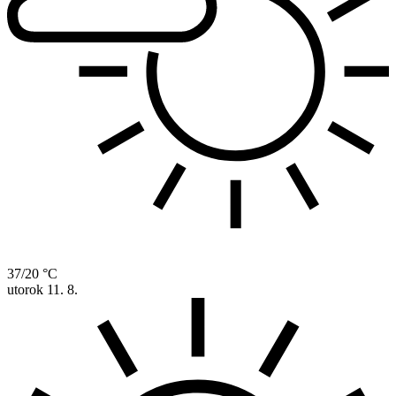
37/20 °C
utorok
11. 8.